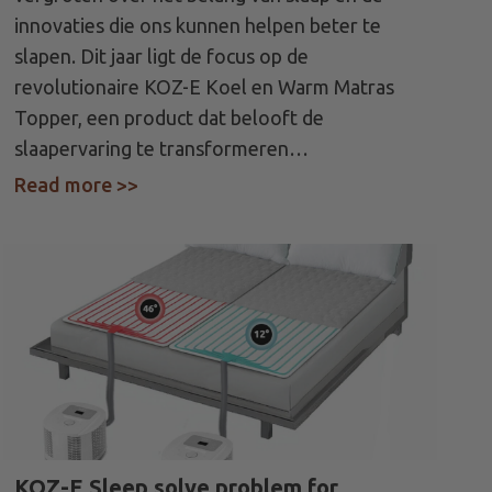
innovaties die ons kunnen helpen beter te
slapen. Dit jaar ligt de focus op de
revolutionaire KOZ-E Koel en Warm Matras
Topper, een product dat belooft de
slaapervaring te transformeren…
 douchen, Koud bed
Read more >>
about Celebrate World Sleep Day With
KOZ-E Sleep solve problem for