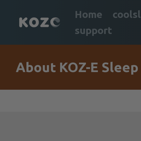
Home
cools
support
About KOZ-E Sleep