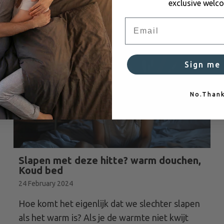
exclusive welco
Email
Sign me
No.Than
Slapen met deze hitte? warm douchen,
Koud bed
24 February 2024
Hoe komt het eigenlijk dat we slechter slapen
als het warm is? Als je de warmte niet kwijt