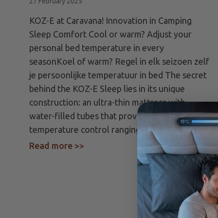
27 February 2025
KOZ-E at Caravana! Innovation in Camping
Sleep Comfort Cool or warm? Adjust your
personal bed temperature in every
seasonKoel of warm? Regel in elk seizoen zelf
je persoonlijke temperatuur in bed The secret
behind the KOZ-E Sleep lies in its unique
construction: an ultra-thin mattress with
water-filled tubes that provide seamless
temperature control ranging from…
Read more >>
about KOZ-E at Caravana! Innova