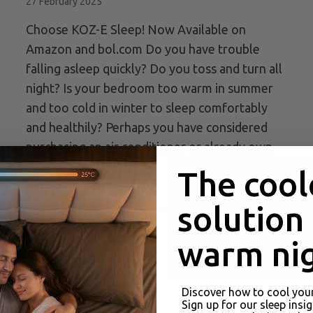
27 February 2025
Choose KOZ-E Sleep! Now Available on
Amazon and bol.com Do you have trouble
falling asleep quickly? Do you toss and turn all
night? Is your bedroom too warm in summer
and too cold in winter to sleep comfortably
and healthily? Perhaps you have considered
purchasing an air conditioner or already own
one. But there is…
The cool
Read more >>
about Choose KOZ-E Sleep: Now Ava
solution
tion in Camping Sleep Comfort
KOZ-E sleep
warm nig
Discover how to cool you
Sign up for our sleep insi