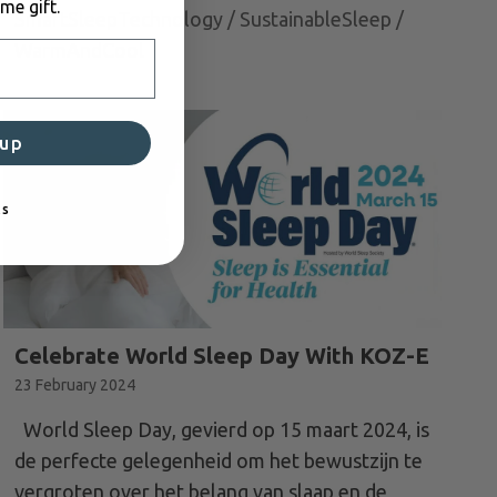
me gift.
SmartSleepTechnology
/
SustainableSleep
/
WarmAndCool
 up
ks
Celebrate World Sleep Day With KOZ-E
23 February 2024
World Sleep Day, gevierd op 15 maart 2024, is
de perfecte gelegenheid om het bewustzijn te
vergroten over het belang van slaap en de