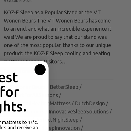
9 October 2024
KOZ-E Sleep as a Popular Stand at the VT
Wonen Beurs The VT Wonen Beurs has come
to an end, and what an incredible experience it
was! We are proud to say that our stand was
one of the most popular, thanks to our unique
product: the KOZ-E Sleep cooling and heating
mattress topper. Visitors…
Read more >>
about KOZ-E Sleep at the VT Wonen Beu
est
ilable on Amazon and bol.com
 for
#VTWonenBeurs
/
BetterSleep
/
ComfortForAllSeasons
/
hts.
CoolingAndHeatingMattress
/
DutchDesign
/
HappyCustomers
/
InnovativeSleepSolutions
/
KOZESleep
/
PerfectNightSleep
/
r mattress to
.
12°C
SleepComfort
/
SleepInnovation
/
ghts and receive an