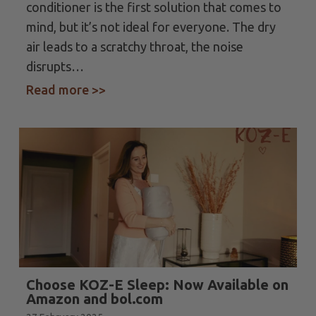
conditioner is the first solution that comes to
mind, but it’s not ideal for everyone. The dry
air leads to a scratchy throat, the noise
disrupts…
ences with the KOZ-E mattress cooler.
Read more >>
about Sleep Cool Without AC | Cool
Choose KOZ-E Sleep: Now Available on
Amazon and bol.com