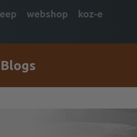
leep
webshop
koz-e
 Blogs