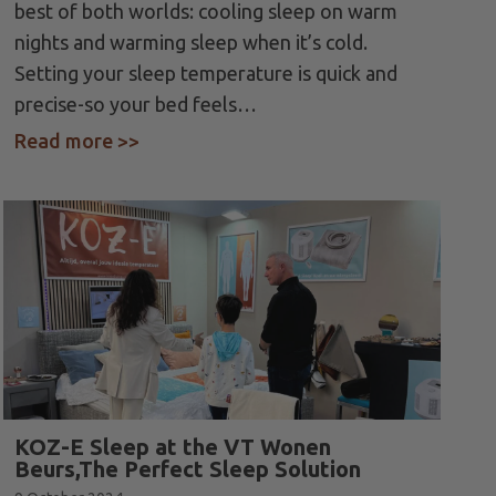
best of both worlds: cooling sleep on warm
nights and warming sleep when it’s cold.
Setting your sleep temperature is quick and
precise-so your bed feels…
Sleep Bed Cooling
Read more >>
about KOZ-E Sleep: Cooling & Heating
KOZ-E Sleep at the VT Wonen
Beurs,The Perfect Sleep Solution