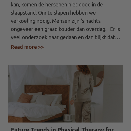
kan, komen de hersenen niet goed in de
slaapstand. Om te slapen hebben we
verkoeling nodig. Mensen zijn ‘s nachts
ongeveer een graad kouder dan overdag. Er is
veel onderzoek naar gedaan en dan blijkt dat…
Read more >>
about Slapen met deze hitte? warm
niet?
Future Trends in Physical Therapy for