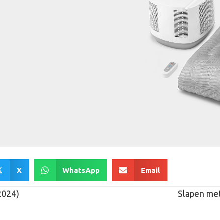
X
WhatsApp
Email

2024)
Slapen me