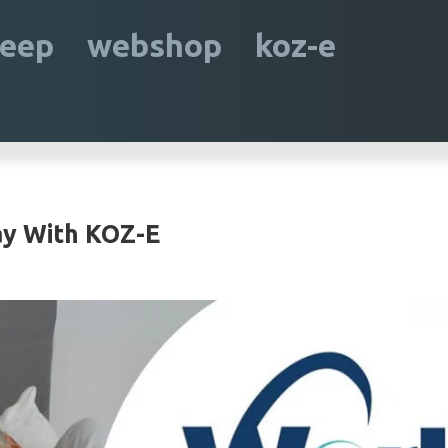
leep
webshop
koz-e
ay With KOZ-E