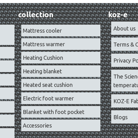
collection
koz-e
About us
Mattress cooler
Mattress warmer
Terms & C
Heating Cushion
Privacy Po
Heating blanket
The Scien
Heated seat cushion
temperatu
Electric foot warmer
KOZ-E Fab
Blanket with foot pocket
Blogs
Accessories