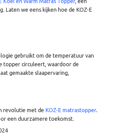
 Koel en Warm Matras Topper
, een
g. Laten we eens kijken hoe de KOZ-E
logie gebruikt om de temperatuur van
e topper circuleert, waardoor de
aat gemaakte slaapervaring,
h revolutie met de
KOZ-E matrastopper
.
 voor een duurzamere toekomst.
2024