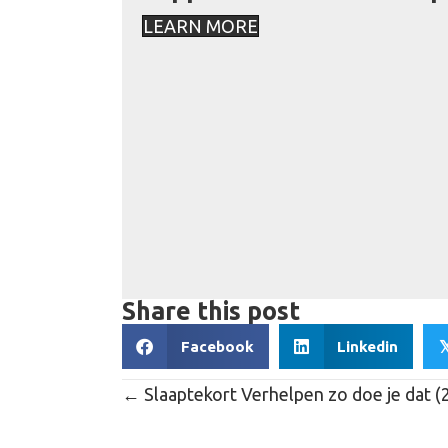
LEARN MORE
Share this post
Facebook
Linkedin

Posts
← Slaaptekort Verhelpen zo doe je dat (
navigation