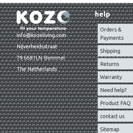
help
Orders &
info@kozeliving.com
Payments
Nijverheidsstraat
Shipping
6681LN Bemmel
79
Returns
The Netherlands
Warranty
Need help?
Product FAQ
contact us
Sitemap