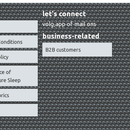
let's connect
volg,app of mail ons
business-related
onditions
B2B customers
licy
ce of
re Sleep
rics