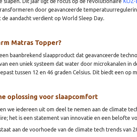
 slapen. Dit jaar ligt de focus op de revolutionaire
KOZ-E
e transformeren door geavanceerde temperatuurregulerin
t de aandacht verdient op World Sleep Day.
arm Matras Topper?
 een baanbrekend slaapproduct dat geavanceerde techno
 van een uniek systeem dat water door microkanalen in d
ast tussen 12 en 46 graden Celsius. Dit biedt een op m
e oplossing voor slaapcomfort
en we iedereen uit om deel te nemen aan de climate tec
oire; het is een statement van innovatie en een belofte
staat aan de voorhoede van de climate tech trends van 