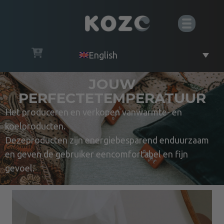
English
JOUW
PERFECTETEMPERATUUR
Het produceren en verkopen vanwarmte- en
koelproducten.
Dezeproducten zijn energiebesparend enduurzaam
en geven de gebruiker eencomfortabel en fijn
gevoel.