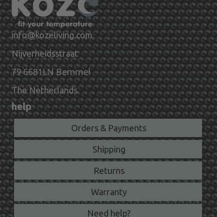
info@kozeliving.com
Nijverheidsstraat
6681LN Bemmel
79
The Netherlands
help
Orders & Payments
Shipping
Returns
Warranty
Need help?